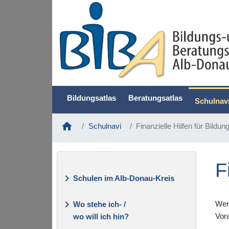
Bildungsatlas
Beratungsatlas
Schulnav
home
Schulnavi
Finanzielle Hilfen für Bildun
F
keyboard_arrow_right
Schulen im Alb-Donau-Kreis
keyboard_arrow_right
Wenn
Wo stehe ich- /
Vora
wo will ich hin?