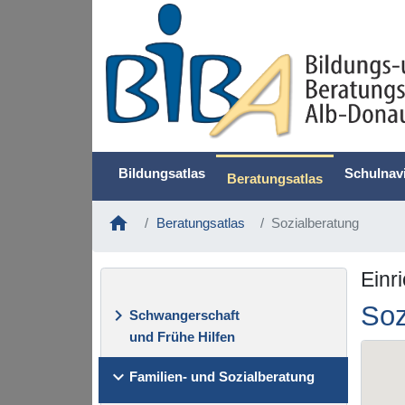
Bildungsatlas
Schulnav
Beratungsatlas
home
Beratungsatlas
Sozialberatung
Einr
Soz
keyboard_arrow_right
Schwangerschaft
und Frühe Hilfen
keyboard_arrow_down
Familien- und Sozialberatung