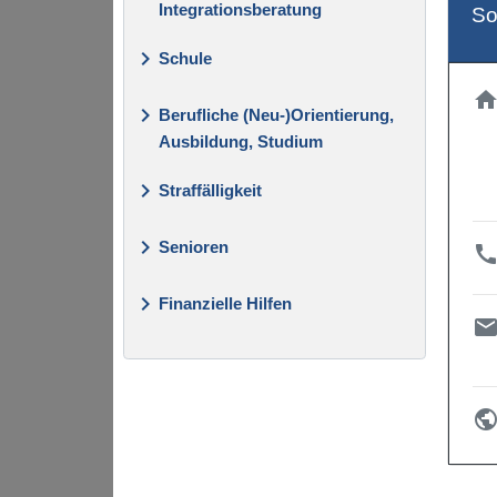
Integrationsberatung
So
keyboard_arrow_right
Schule
hom
keyboard_arrow_right
Berufliche (Neu-)Orientierung,
Ausbildung, Studium
keyboard_arrow_right
Straffälligkeit
keyboard_arrow_right
Senioren
cal
keyboard_arrow_right
Finanzielle Hilfen
local_post_offi
publi