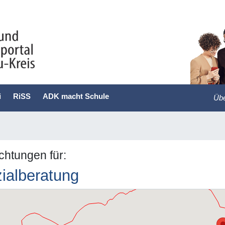
i
RiSS
ADK macht Schule
Übe
ichtungen für:
ialberatung