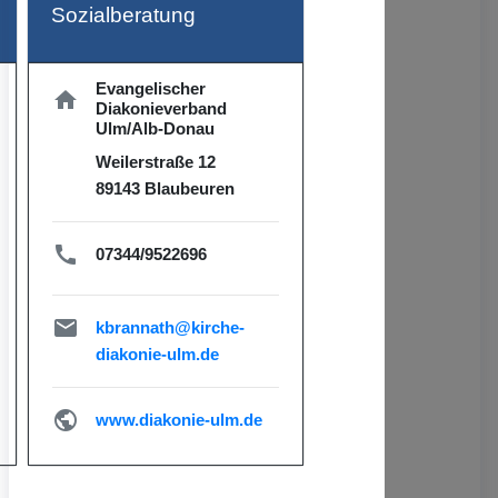
Sozialberatung
Evangelischer
home
Diakonieverband
Ulm/Alb-Donau
Weilerstraße 12
89143 Blaubeuren
call
07344/9522696
local_post_office
kbrannath@kirche-
diakonie-ulm.de
public
www.diakonie-ulm.de