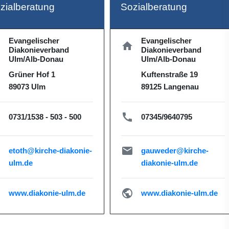
zialberatung
Sozialberatung
Evangelischer
Evangelischer
e
home
Diakonieverband
Diakonieverband
Ulm/Alb-Donau
Ulm/Alb-Donau
Grüner Hof 1
Kuftenstraße 19
89073 Ulm
89125 Langenau
l
call
0731/1538 - 503 - 500
07345/9640795
ce
local_post_office
etoth@kirche-diakonie-
gauweder@kirche-
ulm.de
diakonie-ulm.de
c
public
www.diakonie-ulm.de
www.diakonie-ulm.de