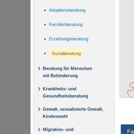
Adoptionsberatung
Familienberatung
Erziehungsberatung
Sozialberatung
keyboard_arrow_right
Beratung für Menschen
mit Behinderung
keyboard_arrow_right
Krankheits- und
Gesundheitsberatung
keyboard_arrow_right
Gewalt, sexualisierte Gewalt,
Kindeswohl
keyboard_arrow_right
Migration- und
Fa